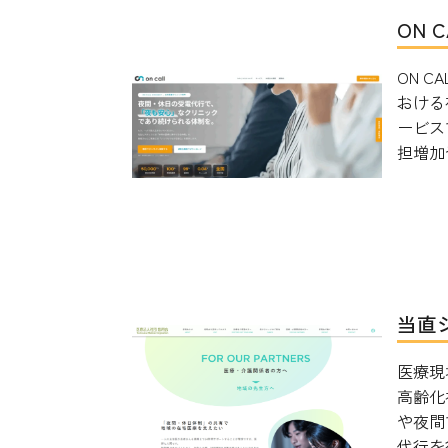
ON 
ON 
おける
ービス
担増加や
当直
医療現
高齢化
や夜間
代行を行