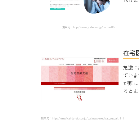
引用元：http://www.yushoukai.jp/partner02/
在宅
急激に
ていま
が難し
るとよい
引用元：https://medical-de-sign.co.jp/business/medical_support.html