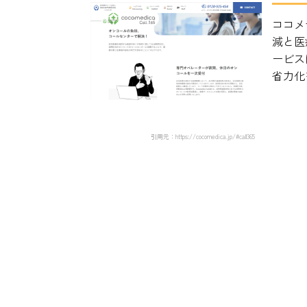
ココメ
減と医
ービス
省力化を
引用元：https://cocomedica.jp/#call365