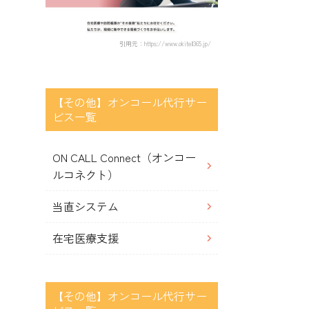
引用元：https://www.okitell365.jp/
【その他】オンコール代行サー
ビス一覧
ON CALL Connect（オンコー
ルコネクト）
当直システム
在宅医療支援
【その他】オンコール代行サー