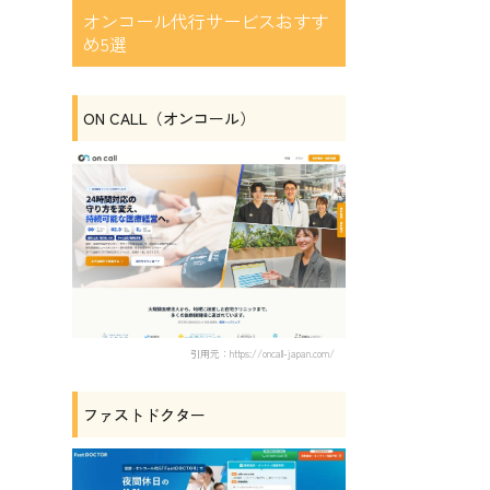
オンコール代行サービスおすす
め5選
ON CALL（オンコール）
引用元：https://oncall-japan.com/
ファストドクター