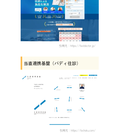
引用元：https://fastdoctor.jp/
当直連携基盤（バディ往診）
引用元：https://tochoku.com/