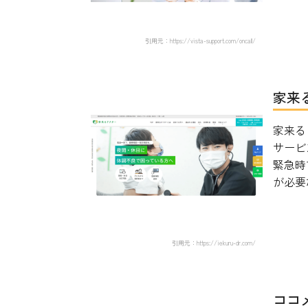
引用元：https://vista-support.com/oncall/
家来る
家来る
サービ
緊急時
が必要な
引用元：https://iekuru-dr.com/
ココ