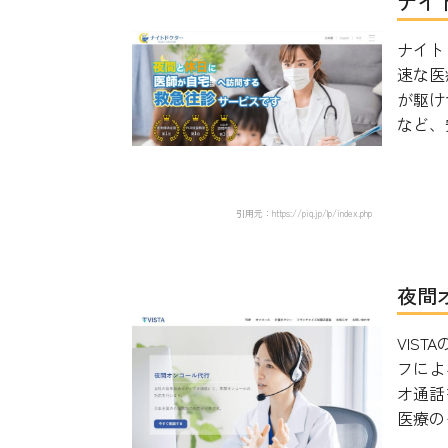
ナイ
ナイト
速な医
が駆け
など、安
引用元：https://piq.jp/lp/index.php
夜間
VIS
フによ
オ通話
医療のク