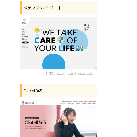
メディカルサポート
引用元：https://ms.anshin-support.co.jp/
Okitell365