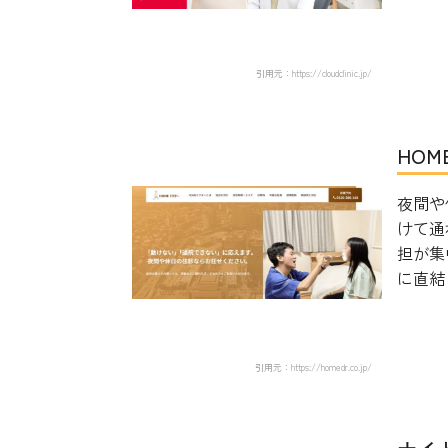
引用元：https://cloudclinic.jp/
HO
夜間や
けて通
担が集
に直結し
引用元：https://homedr.co.jp/