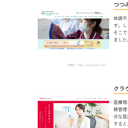
つつ
体調不
す。し
そこで
ました。
引用元：https://tsutsumiclinic.net/
クラ
医療現
務管理
分な医
すると良