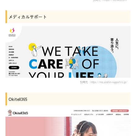
メディカルサポート
引用元：https://ms.anshin-support.co.jp/
Okitell365