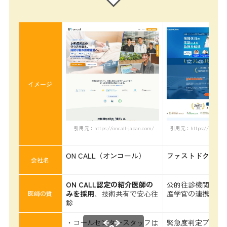
イメージ
引用元：https://oncall-japan.com/
引用元：https://oncall.fas
ON CALL（オンコール）
ファストドクター
会社名
ON CALL認定の紹介医師の
公的往診機関、国
みを採用
、技術共有で安心往
産学官の連携
医師の質
診
・コールセンタースタッフは
緊急度判定プロト