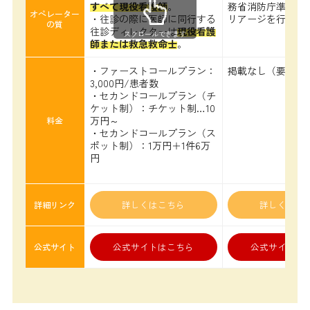
すべて現役看護師
。
務省消防庁準拠)
オペレーター
・往診の際に医師に同行する
リアージを行う
の質
往診ディレクターは
現役看護
スクロールできます
師または救急救命士
。
・ファーストコールプラン：
掲載なし（要問合
3,000円/患者数
・セカンドコールプラン（チ
ケット制）：チケット制…10
万円～
料金
・セカンドコールプラン（ス
ポット制）：1万円＋1件6万
円
詳しくはこちら
詳しくはこ
詳細リンク
公式サイトはこちら
公式サイトは
公式サイト